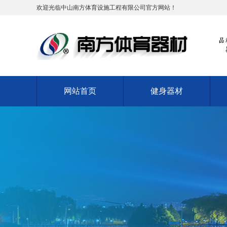
欢迎光临中山南方体育设施工程有限公司官方网站！
网站首页
健身器材