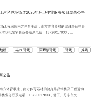
岸区球场街道2026年环卫作业服务项目结果公告
的球场工程采用南方体育承建，南方体育器材的健身路径销售
批发零售业务联系电话：13726017833，...
翻新
硅PU球场
丙烯酸球场
球场
操场
商公告
南方体育承建，南方体育器材的健身路径销售及工程运动
务联系电话：13726017833，舒工。丹东市文...