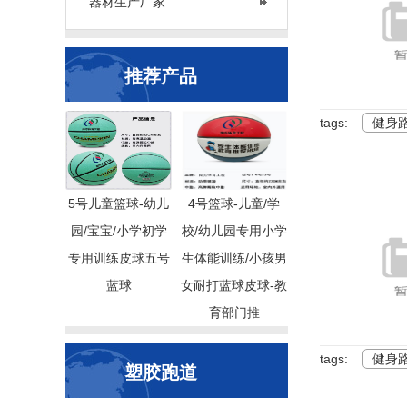
器材生产厂家
推荐产品
tags:
健身
5号儿童篮球-幼儿
4号篮球-儿童/学
园/宝宝/小学初学
校/幼儿园专用小学
专用训练皮球五号
生体能训练/小孩男
蓝球
女耐打蓝球皮球-教
育部门推
tags:
健身
塑胶跑道