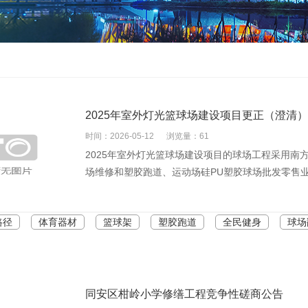
2025年室外灯光篮球场建设项目更正（澄清
时间：2026-05-12
浏览量：61
2025年室外灯光篮球场建设项目的球场工程采用南
场维修和塑胶跑道、运动场硅PU塑胶球场批发零售业务联系
路径
体育器材
篮球架
塑胶跑道
全民健身
球场
同安区柑岭小学修缮工程竞争性磋商公告