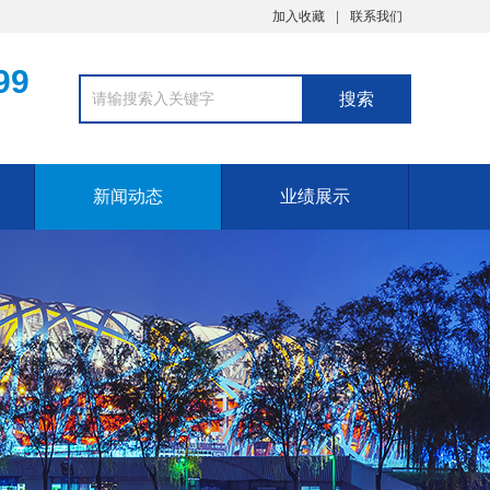
加入收藏
联系我们
99
新闻动态
业绩展示