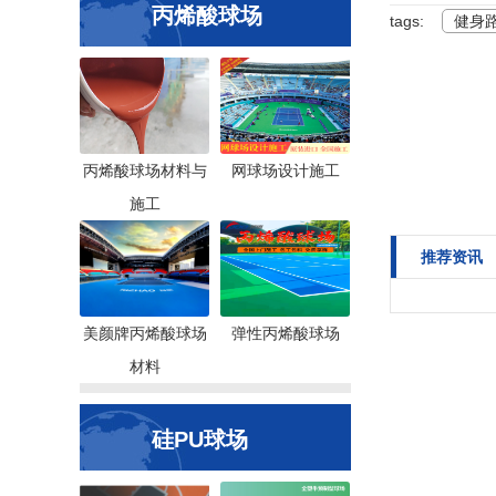
丙烯酸球场
tags:
健身
丙烯酸球场材料与
网球场设计施工
施工
推荐资讯
美颜牌丙烯酸球场
弹性丙烯酸球场
材料
硅PU球场