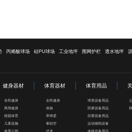
垫
丙烯酸球场
硅PU球场
工业地坪
围网护栏
透水地坪
健身器材
体育器材
体育用品
全民健身
全民健身
球类设备用品
商用健身
体操
田赛设备用品
校园体育
举摔柔
径赛设备用品
儿童设施
拳跆空
运动辅助设备
体育公园
武术
体操设备用品