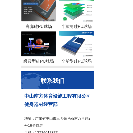
高弹硅PU球场
半预制硅PU球场
缓震型硅PU球场
全塑型硅PU球场
联系我们
中山南方体育设施工程有限公司
健身器材经营部
地址：广东省中山市三乡镇乌石村万里路2
号16卡首层
手机：13726017833