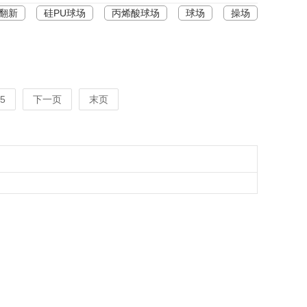
翻新
硅PU球场
丙烯酸球场
球场
操场
5
下一页
末页