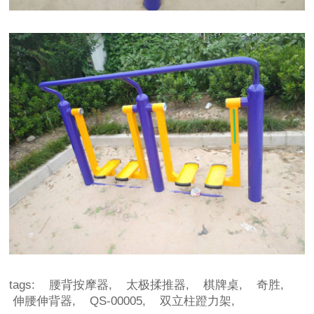
tags:
腰背按摩器,
太极揉推器,
棋牌桌,
奇胜,
伸腰伸背器,
QS-00005,
双立柱蹬力架,