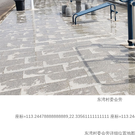
东湾村委会旁
座标=113.24478888888889,22.33561111111111 座标=113.244
东湾村委会旁详细位置地图