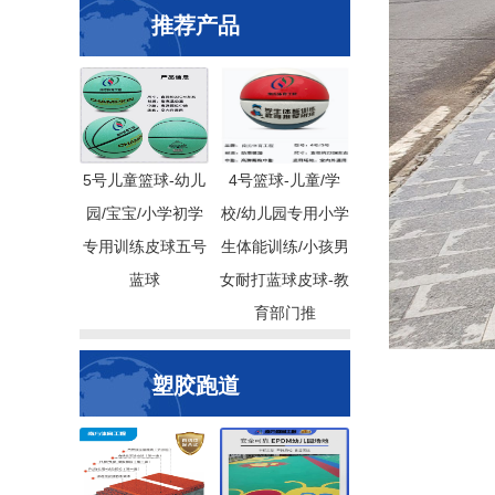
推荐产品
5号儿童篮球-幼儿
4号篮球-儿童/学
园/宝宝/小学初学
校/幼儿园专用小学
专用训练皮球五号
生体能训练/小孩男
蓝球
女耐打蓝球皮球-教
育部门推
塑胶跑道