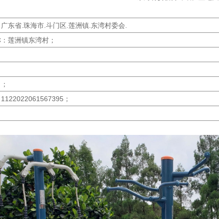
广东省.珠海市.斗门区.莲洲镇.东湾村委会.
称：莲洲镇东湾村；
：；
22022061567395；