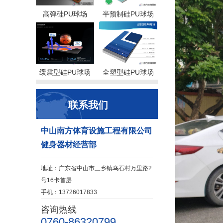
高弹硅PU球场
半预制硅PU球场
缓震型硅PU球场
全塑型硅PU球场
联系我们
中山南方体育设施工程有限公司
健身器材经营部
地址：广东省中山市三乡镇乌石村万里路2
号16卡首层
手机：13726017833
咨询热线
0760-86320799