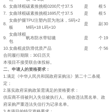
6.
女曲球棍
碳素推挑棍
0200
尺寸
37.5
是
根
5
7.
女曲球棍
碳素推挑棍
1695
尺寸
37.5
是
根
5
女曲护腿
TPU
注塑内层为泡沫，
S
码×
2
8.
是
副
30
板
M
码×
18 L
码×
10
女曲球棍
9.
帆布防水带轱辘
是
个
19
包
10.
女曲棍皮
防滑优质产品
是
个
56
合同履行期限：30日历天
本项目不接受联合体投标。
二、申请人的资格要求：
1.满足《中华人民共和国政府采购法》第二十二条规
定；
2.落实政府采购政策需满足的资格要求：
供应商不得被列入失信被执行人、税收违法黑名单、政
府采购严重违法失信行为记录名单。
3.本项目的特定资格要求：