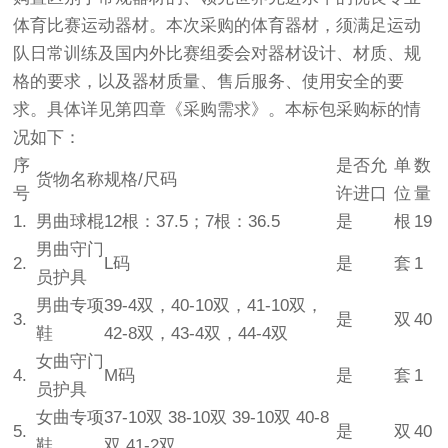
体育比赛运动器材。本次采购的体育器材，须满足运动
队日常训练及国内外比赛组委会对器材设计、材质、规
格的要求，以及器材质量、售后服务、使用安全的要
求。具体详见第四章《采购需求》。本标包采购标的情
况如下：
序
是否允
单
数
货物名称
规格
/
尺码
号
许进口
位
量
1.
男曲球棍
12
根：
37.5
；
7
根：
36.5
是
根
19
男曲守门
2.
L
码
是
套
1
员护具
男曲专项
39-4
双，
40-10
双，
41-10
双，
3.
是
双
40
鞋
42-8
双，
43-4
双，
44-4
双
女曲守门
4.
M
码
是
套
1
员护具
女曲专项
37-10
双
38-10
双
39-10
双
40-8
5.
是
双
40
鞋
双
41-2
双