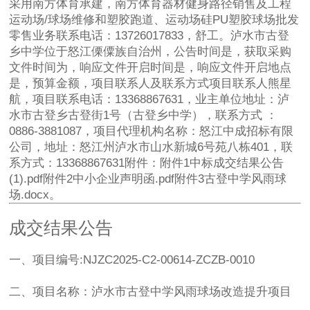
采用南方体育承建，南方体育器材健身路径销售及工程
运动场/球场维修和塑胶跑道、运动场硅PU塑胶球场批发
零售业务联系电话：13726017833，舒工。泸水市古登
乡中学位于怒江傈僳族自治州，公告时间是，获取采购
文件时间为，响应文件开启时间是，响应文件开启地点
是，预算金额，项目联系人及联系方式项目联系人熊星
航，项目联系电话：13368867631，业主单位地址：泸
水市古登乡古登街1号（古登乡中学），联系方式 ：
0886-3881087，项目代理机构名称：怒江中成招标有限
公司，地址：怒江州泸水市山水新城6号苑八栋401，联
系方式：13368867631附件：附件1中标成交结果公告
(1).pdf附件2中小企业声明函.pdf附件3古登中学风雨球
场.docx。
成交结果公告
一、项目编号:NJZC2025-C2-00614-ZCZB-0010
二、项目名称：泸水市古登中学风雨球场改造提升项目