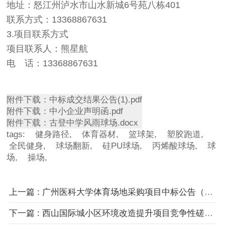
地址：怒江州泸水市山水新城6号苑八栋401
联系方式：13368867631
3.项目联系方式
项目联系人：熊星航
电 话：13368867631
附件下载：中标成交结果公告(1).pdf
附件下载：中小企业声明函.pdf
附件下载：古登中学风雨球场.docx
tags:
健身路径,
体育器材,
篮球架,
塑胶跑道,
全民健身,
球场翻新,
硅PU球场,
丙烯酸球场,
球
场,
操场,
上一篇 : 广州医科大学体育场地采购项目中标公告（项目编号：GYDX-2025HW-04）
下一篇 : 西山国际城小区环境改造提升项目竞争性磋商公告