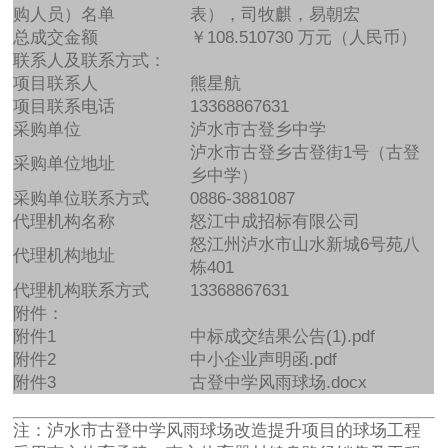
购人员）名单
表），司牧麒，易朝宏
总成交金额
￥108.510730 万元（人民币）
联系人及联系方式：
项目联系人
熊星航
项目联系电话
13368867631
采购单位
泸水市古登乡中学
泸水市古登乡古登街1号（古登
采购单位地址
乡中学）
采购单位联系方式
0886-3881087
代理机构名称
怒江中成招标有限公司
怒江州泸水市山水新城6号苑八
代理机构地址
栋401
代理机构联系方式
13368867631
附件：
附件1
中标成交结果公告(1).pdf
附件2
中小企业声明函.pdf
附件3
古登中学风雨球场.docx
注：泸水市古登中学风雨球场改造提升项目的球场工程