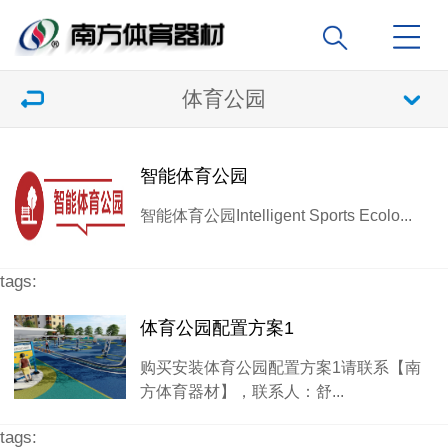
体育公园
智能体育公园
智能体育公园Intelligent Sports Ecolo...
tags:
体育公园配置方案1
购买安装体育公园配置方案1请联系【南
方体育器材】，联系人：舒...
tags: