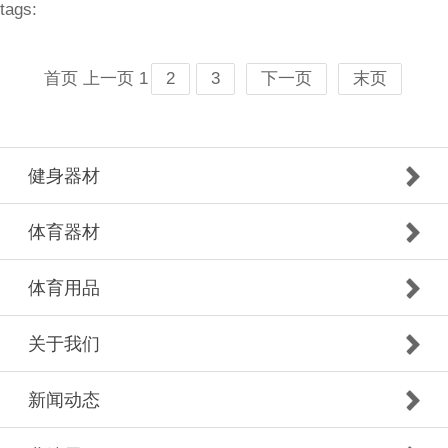
tags:
首页
上一页
1
2
3
下一页
末页
健身器材
体育器材
体育用品
关于我们
新闻动态