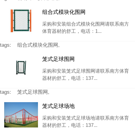
组合式模块化围网
采购和安装组合式模块化围网请联系南方
体育器材的舒工，电话：1...
tags:
组合式模块化围网,
笼式足球围网
采购和安装笼式足球围网请联系南方体育
器材的舒工，电话：137...
tags:
笼式足球围网,
笼式足球场地
采购和安装笼式足球场地请联系南方体育
器材的舒工，电话：137...