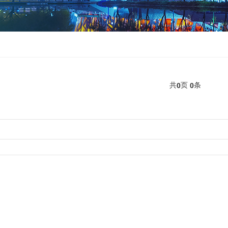
共
页
条
0
0